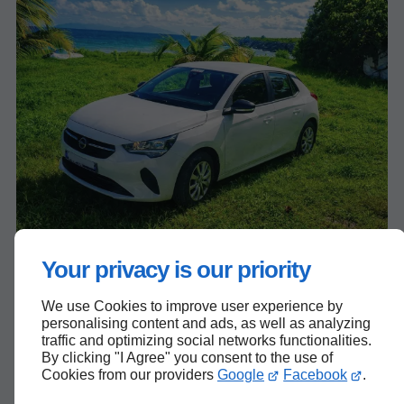
Your privacy is our priority
Nos points forts
We use Cookies to improve user experience by
personalising content and ads, as well as analyzing
traffic and optimizing social networks functionalities.
Découvrez les points forts qui
By clicking "I Agree" you consent to the use of
Cookies from our providers
Google
Facebook
.
garantissent la réussite de votre