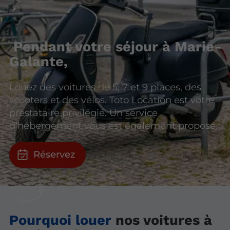
Pendant votre séjour à Marie-
Galante,
Louez des voitures de 5, 7 et 9 places, des
scooters et des vélos. Toto Location est votre
prestataire privilégié. Un service
d’hébergement vous est également proposé.
Réservez
Pourquoi louer
nos voitures à